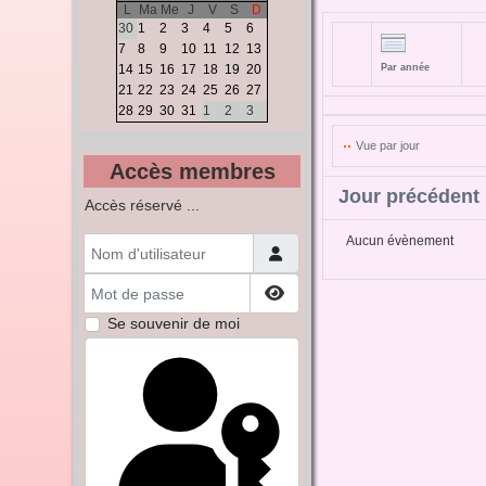
L
Ma
Me
J
V
S
D
30
1
2
3
4
5
6
7
8
9
10
11
12
13
14
15
16
17
18
19
20
Par année
21
22
23
24
25
26
27
28
29
30
31
1
2
3
Vue par jour
Accès membres
Jour précédent
Accès réservé ...
Nom d'utilisateur
Aucun évènement
Mot de passe
Afficher le mot de passe
Se souvenir de moi