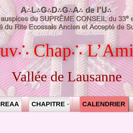
uv∴ Chap∴ L’Ami
Vallée de Lausanne
REAA
CHAPITRE
CALENDRIER