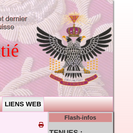
tié
LIENS WEB
Flash-infos
TENUES :