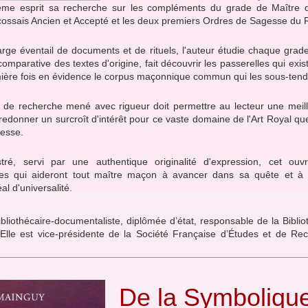
ême esprit sa recherche sur les compléments du grade de Maître 
cossais Ancien et Accepté et les deux premiers Ordres de Sagesse du R
arge éventail de documents et de rituels, l'auteur étudie chaque grad
omparative des textes d'origine, fait découvrir les passerelles qui exist
mière fois en évidence le corpus maçonnique commun qui les sous-tend
il de recherche mené avec rigueur doit permettre au lecteur une mei
redonner un surcroît d'intérêt pour ce vaste domaine de l'Art Royal q
gesse.
ustré, servi par une authentique originalité d'expression, cet ou
es qui aideront tout maître maçon à avancer dans sa quête et à
éal d'universalité.
bliothécaire-documentaliste, diplômée d’état, responsable de la Bibl
Elle est vice-présidente de la Société Française d’Études et de Re
De la Symboliqu