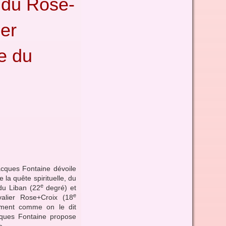
e du Rose-
ier
e du
Jacques Fontaine dévoile
 la quête spirituelle, du
e
du Liban (22
degré) et
e
valier Rose+Croix (18
sement comme on le dit
cques Fontaine propose
e.