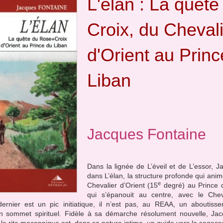
L'élan : La quêt
Croix, du Cheval
d'Orient au Princ
Liban
Jacques Fontaine
Dans la lignée de L’éveil et de L’essor, 
dans L’élan, la structure profonde qui anime
e
Chevalier d’Orient (15
degré) au Prince 
qui s’épanouit au centre, avec le Che
dernier est un pic initiatique, il n’est pas, au REAA, un aboutis
n sommet spirituel. Fidèle à sa démarche résolument nouvelle, Ja
 le rite maçonnique est, dans sa nature intime, un guide vers la sagess