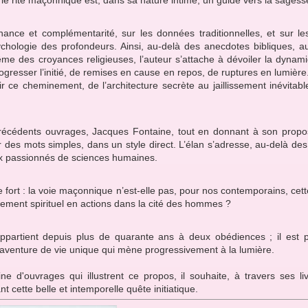
ernance et complémentarité, sur les données traditionnelles, et sur 
chologie des profondeurs. Ainsi, au-delà des anecdotes bibliques, au
me des croyances religieuses, l’auteur s’attache à dévoiler la dynami
rogresser l’initié, de remises en cause en repos, de ruptures en lumière
ir ce cheminement, de l’architecture secrète au jaillissement inévita
cédents ouvrages, Jacques Fontaine, tout en donnant à son propos
 des mots simples, dans un style direct. L’élan s’adresse, au-delà d
ux passionnés de sciences humaines.
e fort : la voie maçonnique n’est-elle pas, pour nos contemporains, cett
pement spirituel en actions dans la cité des hommes ?
ppartient depuis plus de quarante ans à deux obédiences ; il est 
aventure de vie unique qui mène progressivement à la lumière.
ne d'ouvrages qui illustrent ce propos, il souhaite, à travers ses li
 cette belle et intemporelle quête initiatique.