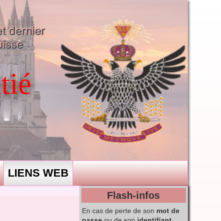
tié
LIENS WEB
Flash-infos
En cas de perte de son
mot de
passe
ou de son
identifiant
,