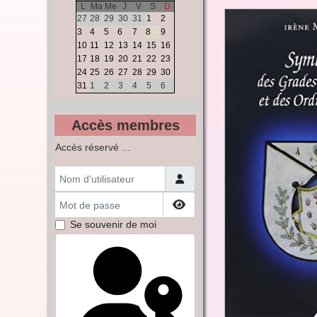
L
Ma
Me
J
V
S
D
27
28
29
30
31
1
2
3
4
5
6
7
8
9
10
11
12
13
14
15
16
17
18
19
20
21
22
23
24
25
26
27
28
29
30
31
1
2
3
4
5
6
Accès membres
Accès réservé ...
Nom d'utilisateur
Mot de passe
Afficher le mot de passe
Se souvenir de moi