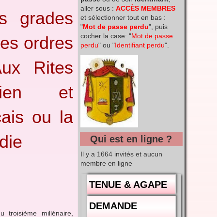
aller sous :
ACCÈS MEMBRES
s grades
et sélectionner tout en bas :
"
Mot de passe perdu
", puis
cocher la case: "
Mot de passe
des ordres
perdu
" ou "
Identifiant perdu
".
ux Rites
cien et
ais ou la
die
Qui est en ligne ?
Il y a 1664 invités et aucun
membre en ligne
TENUE & AGAPE
DEMANDE
troisième millénaire,