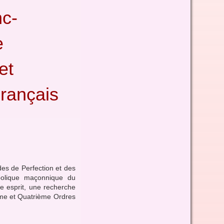
nc-
e
et
Français
es de Perfection et des
olique maçonnique du
me esprit, une recherche
ième et Quatrième Ordres