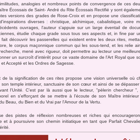
 similitudes, analogies et nombreux points de convergence de ces deux
re Écossais de Saint- André du Rite Écossais Rectifié y sont égalemen
ntes versions des grades de Rose-Croix et en propose une classificat
d'inspirations diverses : christique, alchimique, cabalistique, voire
édents ouvrages, l'auteur s'appuie sur un large éventail de docum
ciennes, étudie chaque grade sous tous ses aspects et, in fine par 
, fait découvrir les passerelles qui existent entre les deux rites, mett
ore, le corpus maçonnique commun qui les sous-tend, et les relie ain
e recherche, mené avec rigueur, doit permettre au lecteur une meilleu
nner un surcroît d'intérêt pour ce vaste domaine de l'Art Royal que 
 et Accepté et les Ordres de Sagesse.
 de la signification de ces rites propose une vision universelle où c
 son temple intérieur, sanctuaire de son cœur et ainsi de se dépasser
ant l'Unité. C'est par là aussi que le lecteur, "pèlerin chercheur "
porel en s'efforçant de se mettre à l'écoute de son Maître intérieur 
du Beau, du Bien et du Vrai par l'Amour de la Vertu.
e des pistes de réflexion nombreuses et riches qui encouragero
e et à poursuivre son chemin initiatique en tant que Parfait Chevali
érité.