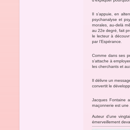
Il s’appuie, en alt
psychanalyse et psy
morales, au-delà mê
au 22e degré, fait p
le lecteur à découvr
par l’Espérance.
Comme dans ses pré
s’attache à employer
les cherchants et a
Il délivre un messag
convertit le dévelop
Jacques Fontaine a
maçonnerie est une 
Auteur d'une vingtai
émerveillement devant