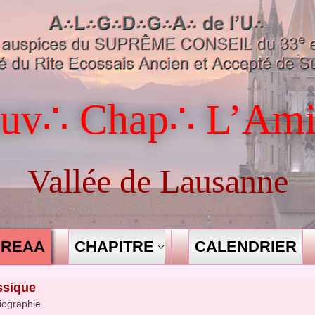
uv∴ Chap∴ L’Ami
Vallée de Lausanne
REAA
CHAPITRE
CALENDRIER
ssique
liographie