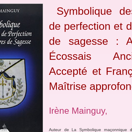
Symbolique de
de perfection et 
de sagesse : A
Écossais An
Accepté et Franç
Maîtrise approfon
Irène Mainguy,
Auteur de La Symbolique maçonnique du 