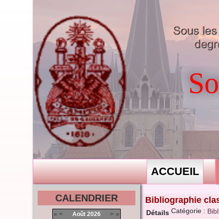
So
ACCUEIL
CALENDRIER
Bibliographie cla
Catégorie :
Bib
Détails
«
<
Août
2026
>
»