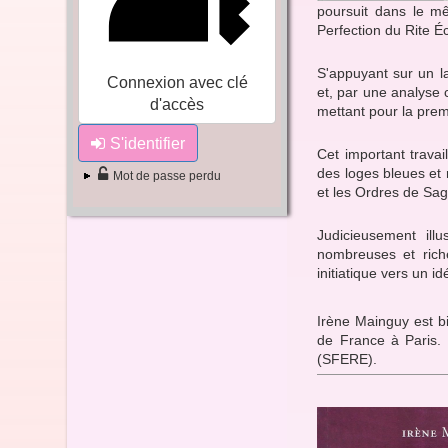
poursuit dans le m
Perfection du Rite É
S'appuyant sur un l
Connexion avec clé
et, par une analyse c
d'accès
mettant pour la pre
S'identifier
Cet important trava
des loges bleues et 
Mot de passe perdu
et les Ordres de Sa
Judicieusement ill
nombreuses et rich
initiatique vers un id
Irène Mainguy est bi
de France à Paris. 
(SFERE).