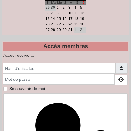
L
Ma
Me
J
V
S
D
29
30
1
2
3
4
5
6
7
8
9
10
11
12
13
14
15
16
17
18
19
20
21
22
23
24
25
26
27
28
29
30
31
1
2
Accès membres
Accès réservé ...
Nom d'utilisateur
Mot de passe
Affi
Se souvenir de moi