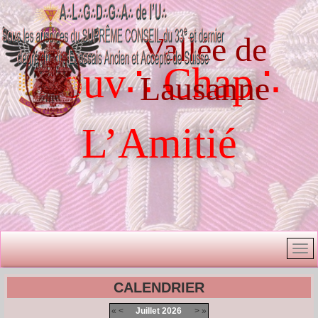
Vallée de
Souv∴ Chap∴
Lausanne
L’Amitié
CALENDRIER
«
<
Juillet
2026
>
»