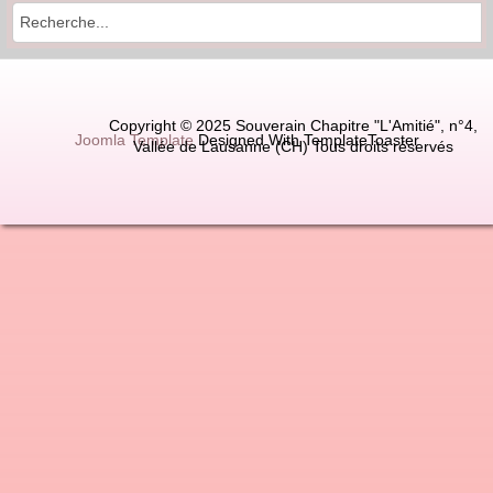
Copyright © 2025 Souverain Chapitre "L'Amitié", n°4,
Joomla Template
Designed With TemplateToaster
Vallée de Lausanne (CH) Tous droits réservés