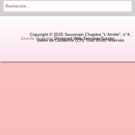
Copyright © 2025 Souverain Chapitre "L'Amitié", n°4,
Joomla Template
Designed With TemplateToaster
Vallée de Lausanne (CH) Tous droits réservés