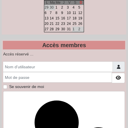
L
Ma
Me
J
V
S
D
29
30
1
2
3
4
5
6
7
8
9
10
11
12
13
14
15
16
17
18
19
20
21
22
23
24
25
26
27
28
29
30
31
1
2
Accès membres
Accès réservé ...
Nom d'utilisateur
Mot de passe
Affi
Se souvenir de moi