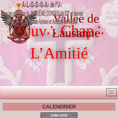
Vallée de
Souv∴ Chap∴
Lausanne
L’Amitié
CALENDRIER
«
<
Juillet
2026
>
»