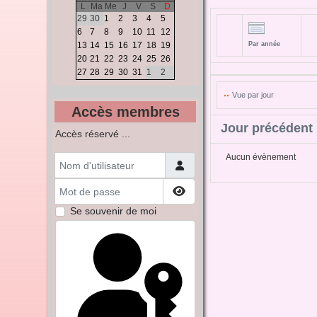
L
Ma
Me
J
V
S
D
29
30
1
2
3
4
5
6
7
8
9
10
11
12
13
14
15
16
17
18
19
Par année
20
21
22
23
24
25
26
27
28
29
30
31
1
2
Vue par jour
Accès membres
Jour précédent
Accès réservé ...
Nom d'utilisateur
Aucun évènement
Mot de passe
Afficher le mot de passe
Se souvenir de moi