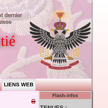
tié
LIENS WEB
Flash-infos
TENUES :