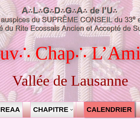
uv∴ Chap∴ L’Ami
Vallée de Lausanne
REAA
CHAPITRE
CALENDRIER