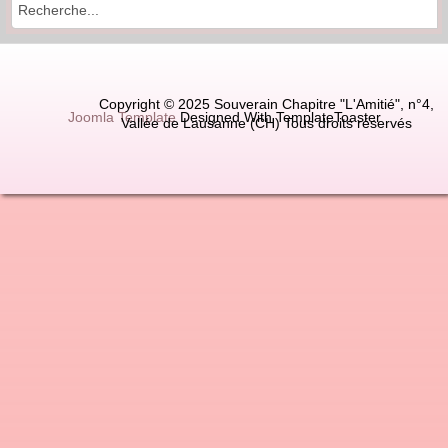
Copyright © 2025 Souverain Chapitre "L'Amitié", n°4,
Joomla Template
Designed With TemplateToaster
Vallée de Lausanne (CH) Tous droits réservés