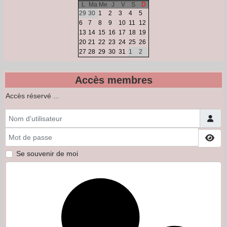
L
Ma
Me
J
V
S
D
29
30
1
2
3
4
5
6
7
8
9
10
11
12
13
14
15
16
17
18
19
20
21
22
23
24
25
26
27
28
29
30
31
1
2
Accès membres
Accès réservé ...
Nom d'utilisateur
Mot de passe
Affi
Se souvenir de moi