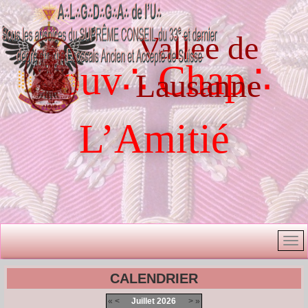
Vallée de
Souv∴ Chap∴
Lausanne
L’Amitié
CALENDRIER
«
<
Juillet
2026
>
»